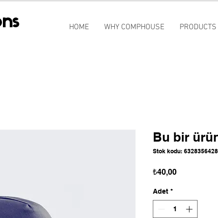
ns
HOME
WHY COMPHOUSE
PRODUCTS
Bu bir ürü
Stok kodu: 632835642
Fiyat
₺40,00
Adet
*